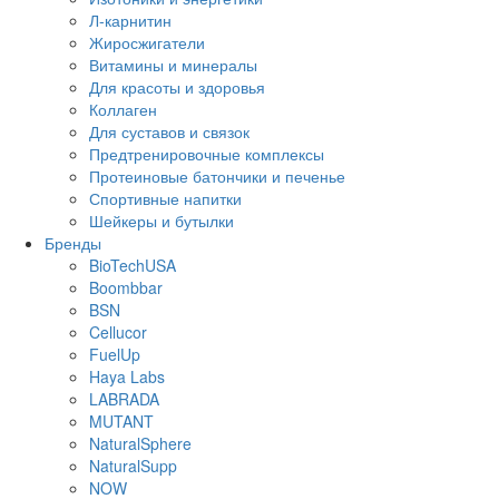
Л-карнитин
Жиросжигатели
Витамины и минералы
Для красоты и здоровья
Коллаген
Для суставов и связок
Предтренировочные комплексы
Протеиновые батончики и печенье
Спортивные напитки
Шейкеры и бутылки
Бренды
BioTechUSA
Boombbar
BSN
Cellucor
FuelUp
Haya Labs
LABRADA
MUTANT
NaturalSphere
NaturalSupp
NOW