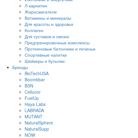
Л-карнитин
Жиросжигатели
Витамины и минералы
Для красоты и здоровья
Коллаген
Для суставов и связок
Предтренировочные комплексы
Протеиновые батончики и печенье
Спортивные напитки
Шейкеры и бутылки
Бренды
BioTechUSA
Boombbar
BSN
Cellucor
FuelUp
Haya Labs
LABRADA
MUTANT
NaturalSphere
NaturalSupp
NOW