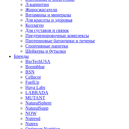
Л-карнитин
Жиросжигатели
Витамины и минералы
Для красоты и здоровья
Коллаген
Для суставов и связок
Предтренировочные комплексы
Протеиновые батончики и печенье
Спортивные напитки
Шейкеры и бутылки
Бренды
BioTechUSA
Boombbar
BSN
Cellucor
FuelUp
Haya Labs
LABRADA
MUTANT
NaturalSphere
NaturalSupp
NOW
Nutrend
Nutrex
Optimum Nutrition