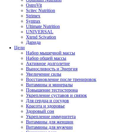
OstroVit
Scitec Nutrition
Strimex
Syntrax
Ultimate Nutrition
UNIVERSAL
Xtend Scivation
Дарида
Цели
Набор мышечной массы
Набор общей массы
Активное долголетие
Выносливость и Энергия
Увеличение силы
Восстановление после тренировок
Витамины и минералы
Повышение тестостерона
Укрепление суставов и связок
Для сердца и сосудов
Красота и здоровье
Здоровый сон
Укрепление иммунитета
Витамины для женщин
Витамины для мужчин