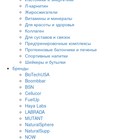
Л-карнитин
Жиросжигатели
Витамины и минералы
Для красоты и здоровья
Коллаген
Для суставов и связок
Предтренировочные комплексы
Протеиновые батончики и печенье
Спортивные напитки
Шейкеры и бутылки
Бренды
BioTechUSA
Boombbar
BSN
Cellucor
FuelUp
Haya Labs
LABRADA
MUTANT
NaturalSphere
NaturalSupp
NOW