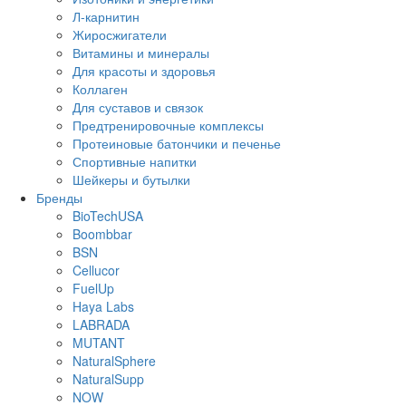
Л-карнитин
Жиросжигатели
Витамины и минералы
Для красоты и здоровья
Коллаген
Для суставов и связок
Предтренировочные комплексы
Протеиновые батончики и печенье
Спортивные напитки
Шейкеры и бутылки
Бренды
BioTechUSA
Boombbar
BSN
Cellucor
FuelUp
Haya Labs
LABRADA
MUTANT
NaturalSphere
NaturalSupp
NOW