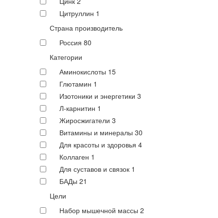
Цинк
2
Цитруллин
1
Страна производитель
Россия
80
Категории
Аминокислоты
15
Глютамин
1
Изотоники и энергетики
3
Л-карнитин
1
Жиросжигатели
3
Витамины и минералы
30
Для красоты и здоровья
4
Коллаген
1
Для суставов и связок
1
БАДы
21
Цели
Набор мышечной массы
2