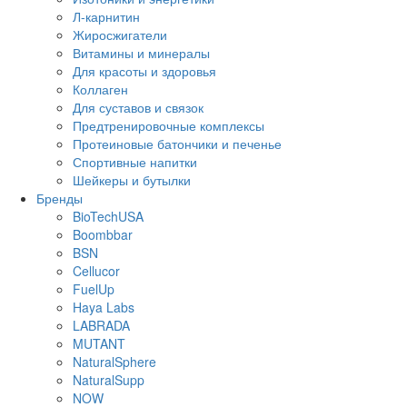
Л-карнитин
Жиросжигатели
Витамины и минералы
Для красоты и здоровья
Коллаген
Для суставов и связок
Предтренировочные комплексы
Протеиновые батончики и печенье
Спортивные напитки
Шейкеры и бутылки
Бренды
BioTechUSA
Boombbar
BSN
Cellucor
FuelUp
Haya Labs
LABRADA
MUTANT
NaturalSphere
NaturalSupp
NOW