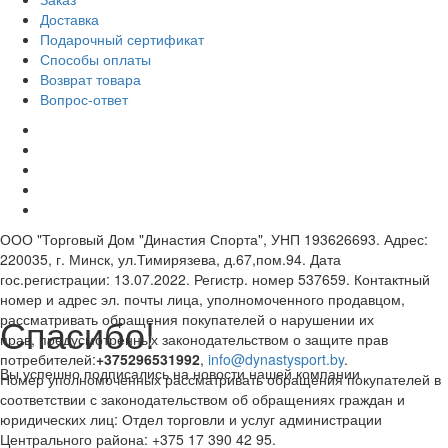
Доставка
Подарочный сертификат
Способы оплаты
Возврат товара
Вопрос-ответ
ООО "Торговый Дом "Династия Спорта", УНП 193626693. Адрес:
220035, г. Минск, ул.Тимирязева, д.67,пом.94. Дата
гос.регистрации: 13.07.2022. Регистр. номер 537659. Контактный
номер и адрес эл. почты лица, уполномоченного продавцом,
Спасибо!
рассматривать обращения покупателей о нарушении их
прав, предусмотренных законодательством о защите прав
потребителей:
+375296531992
,
info@dynastysport.by
.
Вы успешно подписались на новости нашей компании
Номер уполномоченных рассматривать обращения покупателей в
соответствии с законодательством об обращениях граждан и
юридических лиц: Отдел торговли и услуг администрации
Центрального района: +375 17 390 42 95.