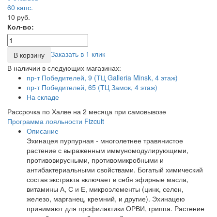
60
капс.
10 руб.
Кол-во:
Заказать в 1 клик
В корзину
В наличии в следующих магазинах:
пр-т Победителей, 9 (ТЦ Galleria Minsk, 4 этаж)
пр-т Победителей, 65 (ТЦ Замок, 4 этаж)
На складе
Рассрочка по Халве на 2 месяца при самовывозе
Программа лояльности Fizcult
Описание
Эхинацея пурпурная - многолетнее травянистое
растение с выраженным иммуномодулирующими,
противовирусными, противомикробными и
антибактериальными свойствами. Богатый химический
состав экстракта включает в себя эфирные масла,
витамины А, С и Е, микроэлементы (цинк, селен,
железо, марганец, кремний, и другие). Эхинацею
принимают для профилактики ОРВИ, гриппа. Растение