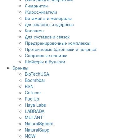
Л-карнитин
Жиросжигатели
Витамины и минералы
Для красоты и здоровья
Коллаген
Для суставов и связок
Предтренировочные комплексы
Протеиновые батончики и печенье
Спортивные напитки
Шейкеры и бутылки
Бренды
BioTechUSA
Boombbar
BSN
Cellucor
FuelUp
Haya Labs
LABRADA
MUTANT
NaturalSphere
NaturalSupp
NOW