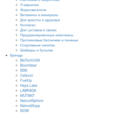
Л-карнитин
Жиросжигатели
Витамины и минералы
Для красоты и здоровья
Коллаген
Для суставов и связок
Предтренировочные комплексы
Протеиновые батончики и печенье
Спортивные напитки
Шейкеры и бутылки
Бренды
BioTechUSA
Boombbar
BSN
Cellucor
FuelUp
Haya Labs
LABRADA
MUTANT
NaturalSphere
NaturalSupp
NOW