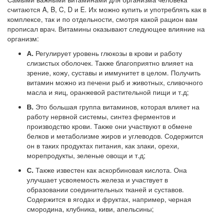
считаются A, B, C, D и E. Их можно купить и употреблять как в
комплексе, так и по отдельности, смотря какой рацион вам
прописал врач. Витамины оказывают следующее влияние на
организм:
А.
Регулирует уровень глюкозы в крови и работу
слизистых оболочек. Также благоприятно влияет на
зрение, кожу, суставы и иммунитет в целом. Получить
витамин можно из печени рыб и животных, сливочного
масла и яиц, оранжевой растительной пищи и т.д;
В.
Это большая группа витаминов, которая влияет на
работу нервной системы, синтез ферментов и
производство крови. Также они участвуют в обмене
белков и метаболизме жиров и углеводов. Содержится
он в таких продуктах питания, как злаки, орехи,
морепродукты, зеленые овощи и т.д;
С.
Также известен как аскорбиновая кислота. Она
улучшает усвояемость железа и участвует в
образовании соединительных тканей и суставов.
Содержится в ягодах и фруктах, например, черная
смородина, клубника, киви, апельсины;