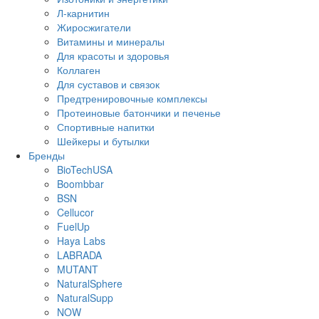
Л-карнитин
Жиросжигатели
Витамины и минералы
Для красоты и здоровья
Коллаген
Для суставов и связок
Предтренировочные комплексы
Протеиновые батончики и печенье
Спортивные напитки
Шейкеры и бутылки
Бренды
BioTechUSA
Boombbar
BSN
Cellucor
FuelUp
Haya Labs
LABRADA
MUTANT
NaturalSphere
NaturalSupp
NOW