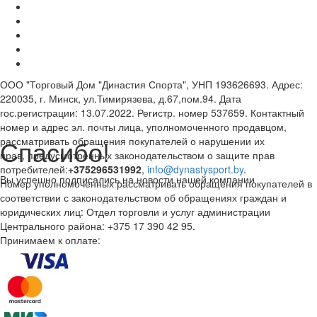
ООО "Торговый Дом "Династия Спорта", УНП 193626693. Адрес:
220035, г. Минск, ул.Тимирязева, д.67,пом.94. Дата
гос.регистрации: 13.07.2022. Регистр. номер 537659. Контактный
номер и адрес эл. почты лица, уполномоченного продавцом,
Спасибо!
рассматривать обращения покупателей о нарушении их
прав, предусмотренных законодательством о защите прав
потребителей:
+375296531992
,
info@dynastysport.by
.
Вы успешно подписались на новости нашей компании
Номер уполномоченных рассматривать обращения покупателей в
соответствии с законодательством об обращениях граждан и
юридических лиц: Отдел торговли и услуг администрации
Центрального района: +375 17 390 42 95.
Принимаем к оплате: