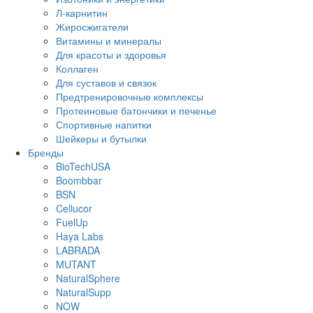
Л-карнитин
Жиросжигатели
Витамины и минералы
Для красоты и здоровья
Коллаген
Для суставов и связок
Предтренировочные комплексы
Протеиновые батончики и печенье
Спортивные напитки
Шейкеры и бутылки
Бренды
BioTechUSA
Boombbar
BSN
Cellucor
FuelUp
Haya Labs
LABRADA
MUTANT
NaturalSphere
NaturalSupp
NOW