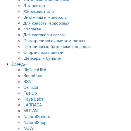
Л-карнитин
Жиросжигатели
Витамины и минералы
Для красоты и здоровья
Коллаген
Для суставов и связок
Предтренировочные комплексы
Протеиновые батончики и печенье
Спортивные напитки
Шейкеры и бутылки
Бренды
BioTechUSA
Boombbar
BSN
Cellucor
FuelUp
Haya Labs
LABRADA
MUTANT
NaturalSphere
NaturalSupp
NOW