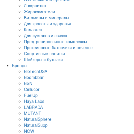
Л-карнитин
Жиросжигатели
Витамины и минералы
Для красоты и здоровья
Коллаген
Для суставов и связок
Предтренировочные комплексы
Протеиновые батончики и печенье
Спортивные напитки
Шейкеры и бутылки
Бренды
BioTechUSA
Boombbar
BSN
Cellucor
FuelUp
Haya Labs
LABRADA
MUTANT
NaturalSphere
NaturalSupp
NOW