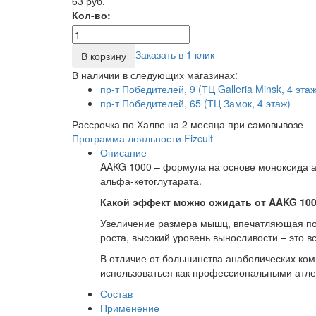
63 руб.
Кол-во:
Заказать в 1 клик
В корзину
В наличии в следующих магазинах:
пр-т Победителей, 9 (ТЦ Galleria Minsk, 4 этаж
пр-т Победителей, 65 (ТЦ Замок, 4 этаж)
Рассрочка по Халве на 2 месяца при самовывозе
Программа лояльности Fizcult
Описание
AAKG 1000 – формула на основе моноксида а
альфа-кетоглутарата.
Какой эффект можно ожидать от AAKG 100
Увеличение размера мышц, впечатляющая пол
роста, высокий уровень выносливости – это в
В отличие от большинства анаболических ком
использоваться как профессиональными атле
Состав
Применение