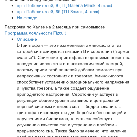
пр-т Победителей, 9 (ТЦ Galleria Minsk, 4 этаж)
пр-т Победителей, 65 (ТЦ Замок, 4 этаж)
На складе
Рассрочка по Халве на 2 месяца при самовывозе
Программа лояльности Fizcult
Описание
L-Триптофан — это незаменимая аминокислота, из
которой синтезируются витамин В и серотонин ("гормон
счастья"). Снижение триптофана в организме влияет на
поведение человека и его психологический настрой,
поэтому прием этой пищевой добавки помогает при
депрессивных состояниях и тревогах. Аминокислота
способствует устранению эмоционального напряжения
и чувства тревоги, а также создает ощущение
приподнятого настроения. Серотонин участвует в
регуляции общего уровня активности центральной
нервной системы и циклов сна — бодрствования. L-
триптофан используется для борьбы с бессонницей и
нарушениями биоритмов, то есть способствует
улучшению качества сна и устранению проблемы
прерывистого сна. Также было замечено, что наличие
необходимого количества аминокислоты снимает