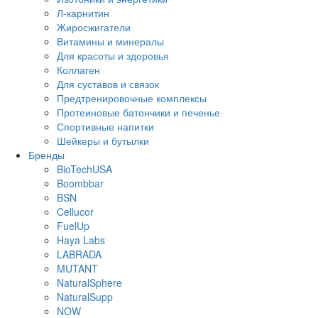
Л-карнитин
Жиросжигатели
Витамины и минералы
Для красоты и здоровья
Коллаген
Для суставов и связок
Предтренировочные комплексы
Протеиновые батончики и печенье
Спортивные напитки
Шейкеры и бутылки
Бренды
BioTechUSA
Boombbar
BSN
Cellucor
FuelUp
Haya Labs
LABRADA
MUTANT
NaturalSphere
NaturalSupp
NOW