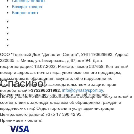
Способы оплаты
Возврат товара
Вопрос-ответ
ООО "Торговый Дом "Династия Спорта", УНП 193626693. Адрес:
220035, г. Минск, ул.Тимирязева, д.67,пом.94. Дата
гос.регистрации: 13.07.2022. Регистр. номер 537659. Контактный
номер и адрес эл. почты лица, уполномоченного продавцом,
Спасибо!
рассматривать обращения покупателей о нарушении их
прав, предусмотренных законодательством о защите прав
потребителей:
+375296531992
,
info@dynastysport.by
.
Вы успешно подписались на новости нашей компании
Номер уполномоченных рассматривать обращения покупателей в
соответствии с законодательством об обращениях граждан и
юридических лиц: Отдел торговли и услуг администрации
Центрального района: +375 17 390 42 95.
Принимаем к оплате: