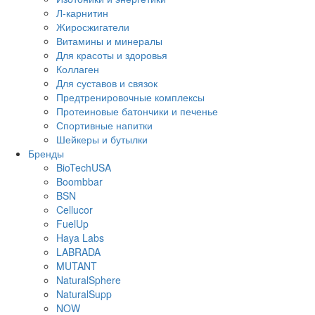
Л-карнитин
Жиросжигатели
Витамины и минералы
Для красоты и здоровья
Коллаген
Для суставов и связок
Предтренировочные комплексы
Протеиновые батончики и печенье
Спортивные напитки
Шейкеры и бутылки
Бренды
BioTechUSA
Boombbar
BSN
Cellucor
FuelUp
Haya Labs
LABRADA
MUTANT
NaturalSphere
NaturalSupp
NOW