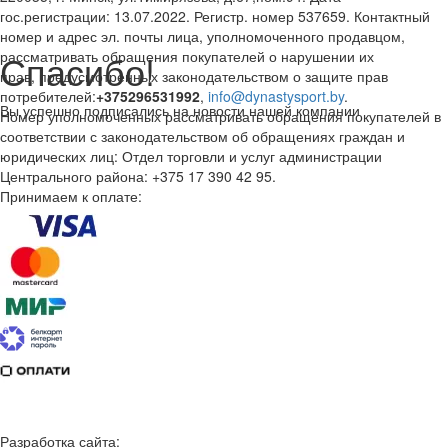
гос.регистрации: 13.07.2022. Регистр. номер 537659. Контактный
номер и адрес эл. почты лица, уполномоченного продавцом,
Спасибо!
рассматривать обращения покупателей о нарушении их
прав, предусмотренных законодательством о защите прав
потребителей:
+375296531992
,
info@dynastysport.by
.
Вы успешно подписались на новости нашей компании
Номер уполномоченных рассматривать обращения покупателей в
соответствии с законодательством об обращениях граждан и
юридических лиц: Отдел торговли и услуг администрации
Центрального района: +375 17 390 42 95.
Принимаем к оплате:
Разработка сайта: