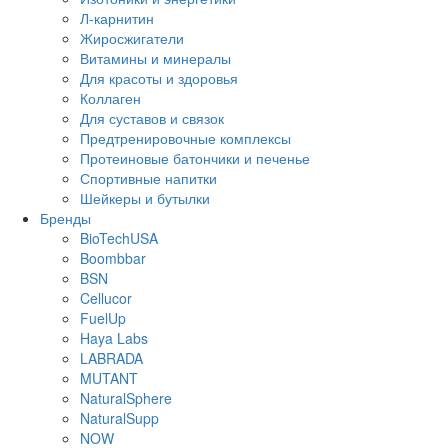
Л-карнитин
Жиросжигатели
Витамины и минералы
Для красоты и здоровья
Коллаген
Для суставов и связок
Предтренировочные комплексы
Протеиновые батончики и печенье
Спортивные напитки
Шейкеры и бутылки
Бренды
BioTechUSA
Boombbar
BSN
Cellucor
FuelUp
Haya Labs
LABRADA
MUTANT
NaturalSphere
NaturalSupp
NOW