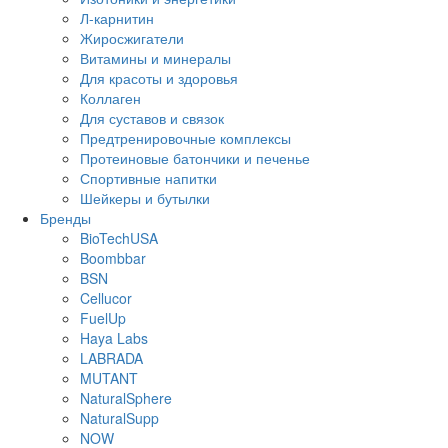
Л-карнитин
Жиросжигатели
Витамины и минералы
Для красоты и здоровья
Коллаген
Для суставов и связок
Предтренировочные комплексы
Протеиновые батончики и печенье
Спортивные напитки
Шейкеры и бутылки
Бренды
BioTechUSA
Boombbar
BSN
Cellucor
FuelUp
Haya Labs
LABRADA
MUTANT
NaturalSphere
NaturalSupp
NOW