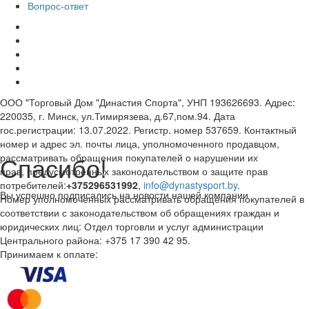
Вопрос-ответ
ООО "Торговый Дом "Династия Спорта", УНП 193626693. Адрес:
220035, г. Минск, ул.Тимирязева, д.67,пом.94. Дата
гос.регистрации: 13.07.2022. Регистр. номер 537659. Контактный
номер и адрес эл. почты лица, уполномоченного продавцом,
Спасибо!
рассматривать обращения покупателей о нарушении их
прав, предусмотренных законодательством о защите прав
потребителей:
+375296531992
,
info@dynastysport.by
.
Вы успешно подписались на новости нашей компании
Номер уполномоченных рассматривать обращения покупателей в
соответствии с законодательством об обращениях граждан и
юридических лиц: Отдел торговли и услуг администрации
Центрального района: +375 17 390 42 95.
Принимаем к оплате: