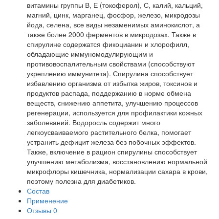
витамины группы В, Е (токоферол), С, калий, кальций,
магний, цинк, марганец, фосфор, железо, микродозы
йода, селена, все виды незаменимых аминокислот, а
также более 2000 ферментов в микродозах. Также в
спирулине содержатся фикоцианин и хлорофилл,
обладающие иммуномодулирующим и
противовоспалительным свойствами (способствуют
укреплению иммунитета). Спирулина способствует
избавлению организма от избытка жиров, токсинов и
продуктов распада, поддержанию в норме обмена
веществ, снижению аппетита, улучшению процессов
регенерации, используется для профилактики кожных
заболеваний. Водоросль содержит много
легкоусваиваемого растительного белка, помогает
устранить дефицит железа без побочных эффектов.
Также, включение в рацион спирулины способствует
улучшению метаболизма, восстановлению нормальной
микрофлоры кишечника, нормализации сахара в крови,
поэтому полезна для диабетиков.
Состав
Применение
Отзывы
0