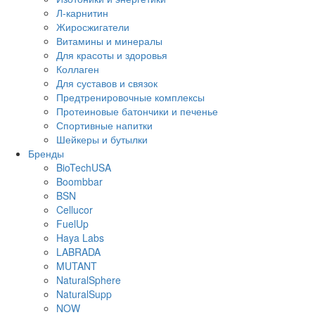
Л-карнитин
Жиросжигатели
Витамины и минералы
Для красоты и здоровья
Коллаген
Для суставов и связок
Предтренировочные комплексы
Протеиновые батончики и печенье
Спортивные напитки
Шейкеры и бутылки
Бренды
BioTechUSA
Boombbar
BSN
Cellucor
FuelUp
Haya Labs
LABRADA
MUTANT
NaturalSphere
NaturalSupp
NOW