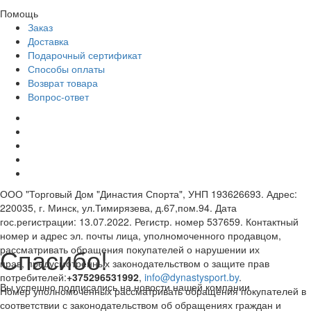
Помощь
Заказ
Доставка
Подарочный сертификат
Способы оплаты
Возврат товара
Вопрос-ответ
ООО "Торговый Дом "Династия Спорта", УНП 193626693. Адрес:
220035, г. Минск, ул.Тимирязева, д.67,пом.94. Дата
гос.регистрации: 13.07.2022. Регистр. номер 537659. Контактный
номер и адрес эл. почты лица, уполномоченного продавцом,
Спасибо!
рассматривать обращения покупателей о нарушении их
прав, предусмотренных законодательством о защите прав
потребителей:
+375296531992
,
info@dynastysport.by
.
Вы успешно подписались на новости нашей компании
Номер уполномоченных рассматривать обращения покупателей в
соответствии с законодательством об обращениях граждан и