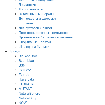
Л-карнитин
Жиросжигатели
Витамины и минералы
Для красоты и здоровья
Коллаген
Для суставов и связок
Предтренировочные комплексы
Протеиновые батончики и печенье
Спортивные напитки
Шейкеры и бутылки
Бренды
BioTechUSA
Boombbar
BSN
Cellucor
FuelUp
Haya Labs
LABRADA
MUTANT
NaturalSphere
NaturalSupp
NOW