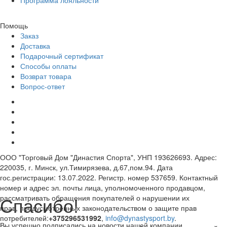
Программа лояльности
Помощь
Заказ
Доставка
Подарочный сертификат
Способы оплаты
Возврат товара
Вопрос-ответ
ООО "Торговый Дом "Династия Спорта", УНП 193626693. Адрес:
220035, г. Минск, ул.Тимирязева, д.67,пом.94. Дата
гос.регистрации: 13.07.2022. Регистр. номер 537659. Контактный
номер и адрес эл. почты лица, уполномоченного продавцом,
Спасибо!
рассматривать обращения покупателей о нарушении их
прав, предусмотренных законодательством о защите прав
потребителей:
+375296531992
,
info@dynastysport.by
.
Вы успешно подписались на новости нашей компании