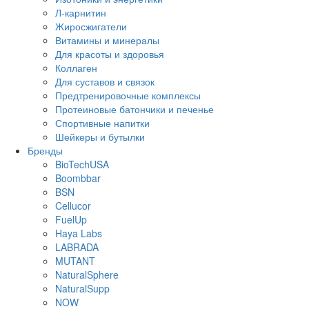
Л-карнитин
Жиросжигатели
Витамины и минералы
Для красоты и здоровья
Коллаген
Для суставов и связок
Предтренировочные комплексы
Протеиновые батончики и печенье
Спортивные напитки
Шейкеры и бутылки
Бренды
BioTechUSA
Boombbar
BSN
Cellucor
FuelUp
Haya Labs
LABRADA
MUTANT
NaturalSphere
NaturalSupp
NOW