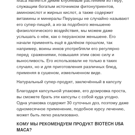
Маса является диким клубневым растением из Перу,
служащим богатым источником фитонутриентов,
аминокислот и жирных кислот, а также содержит
витамины и минералы Перуанцы не случайно называют
его супер-пищей, а из-за подобного женьшеню
физиологического воздействия, мы можем даже
услышать о нём, как о перуанском женьшене. Его
начали применять ещё в далёком прошлом, так
например, воины инков употребляли его регулярно
перед сражениями, повышаяя этим свою силу и
выносливость. Его использовали не только в таких
случаях, но и для приготовления различных блюд,
применяя в сушеном, измельченном виде.
Натуральный супер-продукт, заключённый в капсулу
Благодаря капсульной упаковке, его дозировка проста,
вы сможете брать эти капсулы с собой куда угодно.
Одна упаковка содержит 30 суточных доз, поэтому даже
одномесячное применение, подобное курсу лечению,
может быть легко реализовано.
КОМУ МЫ РЕКОМЕНДУЕМ ПРОДУКТ BIOTECH USA
MACA?