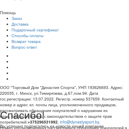
Помощь
Заказ
Доставка
Подарочный сертификат
Способы оплаты
Возврат товара
Вопрос-ответ
ООО "Торговый Дом "Династия Спорта", УНП 193626693. Адрес:
220035, г. Минск, ул.Тимирязева, д.67,пом.94. Дата
гос.регистрации: 13.07.2022. Регистр. номер 537659. Контактный
номер и адрес эл. почты лица, уполномоченного продавцом,
Спасибо!
рассматривать обращения покупателей о нарушении их
прав, предусмотренных законодательством о защите прав
потребителей:
+375296531992
,
info@dynastysport.by
.
Вы успешно подписались на новости нашей компании
Номер уполномоченных рассматривать обращения покупателей в