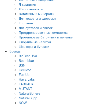
Л-карнитин
Жиросжигатели
Витамины и минералы
Для красоты и здоровья
Коллаген
Для суставов и связок
Предтренировочные комплексы
Протеиновые батончики и печенье
Спортивные напитки
Шейкеры и бутылки
Бренды
BioTechUSA
Boombbar
BSN
Cellucor
FuelUp
Haya Labs
LABRADA
MUTANT
NaturalSphere
NaturalSupp
NOW