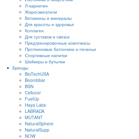
Л-карнитин
Жиросжигатели
Витамины и минералы
Для красоты и здоровья
Коллаген
Для суставов и связок
Предтренировочные комплексы
Протеиновые батончики и печенье
Спортивные напитки
Шейкеры и бутылки
Бренды
BioTechUSA
Boombbar
BSN
Cellucor
FuelUp
Haya Labs
LABRADA
MUTANT
NaturalSphere
NaturalSupp
NOW