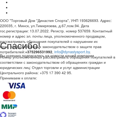
ООО "Торговый Дом "Династия Спорта", УНП 193626693. Адрес:
220035, г. Минск, ул.Тимирязева, д.67,пом.94. Дата
гос.регистрации: 13.07.2022. Регистр. номер 537659. Контактный
номер и адрес эл. почты лица, уполномоченного продавцом,
Спасибо!
рассматривать обращения покупателей о нарушении их
прав, предусмотренных законодательством о защите прав
потребителей:
+375296531992
,
info@dynastysport.by
.
Вы успешно подписались на новости нашей компании
Номер уполномоченных рассматривать обращения покупателей в
соответствии с законодательством об обращениях граждан и
юридических лиц: Отдел торговли и услуг администрации
Центрального района: +375 17 390 42 95.
Принимаем к оплате: