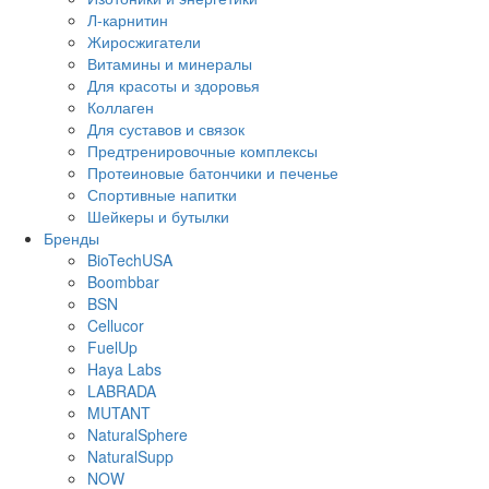
Л-карнитин
Жиросжигатели
Витамины и минералы
Для красоты и здоровья
Коллаген
Для суставов и связок
Предтренировочные комплексы
Протеиновые батончики и печенье
Спортивные напитки
Шейкеры и бутылки
Бренды
BioTechUSA
Boombbar
BSN
Cellucor
FuelUp
Haya Labs
LABRADA
MUTANT
NaturalSphere
NaturalSupp
NOW