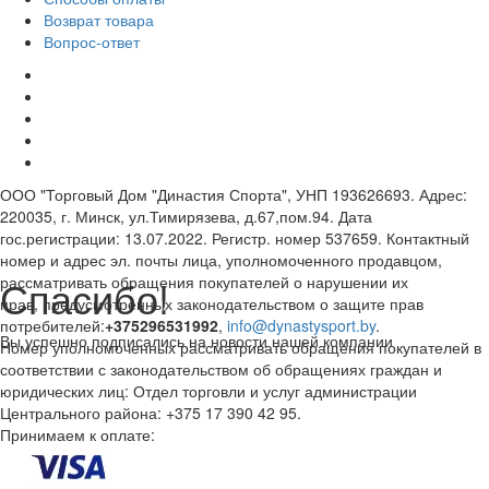
Возврат товара
Вопрос-ответ
ООО "Торговый Дом "Династия Спорта", УНП 193626693. Адрес:
220035, г. Минск, ул.Тимирязева, д.67,пом.94. Дата
гос.регистрации: 13.07.2022. Регистр. номер 537659. Контактный
номер и адрес эл. почты лица, уполномоченного продавцом,
Спасибо!
рассматривать обращения покупателей о нарушении их
прав, предусмотренных законодательством о защите прав
потребителей:
+375296531992
,
info@dynastysport.by
.
Вы успешно подписались на новости нашей компании
Номер уполномоченных рассматривать обращения покупателей в
соответствии с законодательством об обращениях граждан и
юридических лиц: Отдел торговли и услуг администрации
Центрального района: +375 17 390 42 95.
Принимаем к оплате: