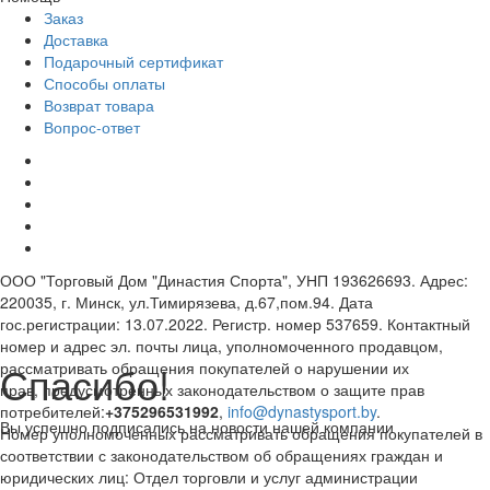
Заказ
Доставка
Подарочный сертификат
Способы оплаты
Возврат товара
Вопрос-ответ
ООО "Торговый Дом "Династия Спорта", УНП 193626693. Адрес:
220035, г. Минск, ул.Тимирязева, д.67,пом.94. Дата
гос.регистрации: 13.07.2022. Регистр. номер 537659. Контактный
номер и адрес эл. почты лица, уполномоченного продавцом,
Спасибо!
рассматривать обращения покупателей о нарушении их
прав, предусмотренных законодательством о защите прав
потребителей:
+375296531992
,
info@dynastysport.by
.
Вы успешно подписались на новости нашей компании
Номер уполномоченных рассматривать обращения покупателей в
соответствии с законодательством об обращениях граждан и
юридических лиц: Отдел торговли и услуг администрации