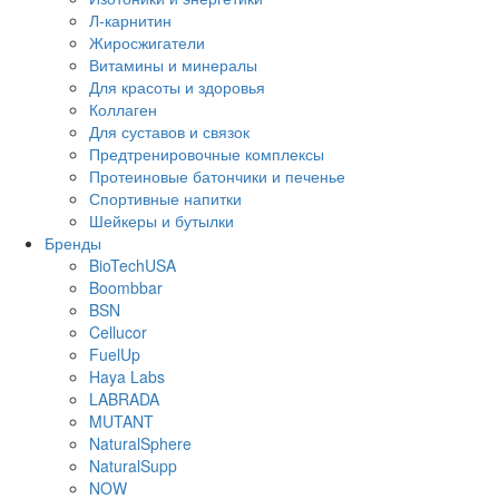
Л-карнитин
Жиросжигатели
Витамины и минералы
Для красоты и здоровья
Коллаген
Для суставов и связок
Предтренировочные комплексы
Протеиновые батончики и печенье
Спортивные напитки
Шейкеры и бутылки
Бренды
BioTechUSA
Boombbar
BSN
Cellucor
FuelUp
Haya Labs
LABRADA
MUTANT
NaturalSphere
NaturalSupp
NOW