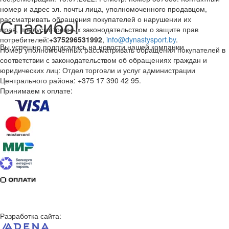
номер и адрес эл. почты лица, уполномоченного продавцом,
Спасибо!
рассматривать обращения покупателей о нарушении их
прав, предусмотренных законодательством о защите прав
потребителей:
+375296531992
,
info@dynastysport.by
.
Вы успешно подписались на новости нашей компании
Номер уполномоченных рассматривать обращения покупателей в
соответствии с законодательством об обращениях граждан и
юридических лиц: Отдел торговли и услуг администрации
Центрального района: +375 17 390 42 95.
Принимаем к оплате:
Разработка сайта: