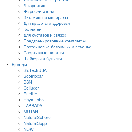
Л-карнитин
Жиросжигатели
Витамины и минералы
Для красоты и здоровья
Коллаген
Для суставов и связок
Предтренировочные комплексы
Протеиновые батончики и печенье
Спортивные напитки
Шейкеры и бутылки
Бренды
BioTechUSA
Boombbar
BSN
Cellucor
FuelUp
Haya Labs
LABRADA
MUTANT
NaturalSphere
NaturalSupp
NOW