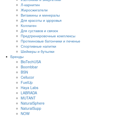
Л-карнитин
Жиросжигатели
Витамины и минералы
Для красоты и здоровья
Коллаген
Для суставов и связок
Предтренировочные комплексы
Протеиновые батончики и печенье
Спортивные напитки
Шейкеры и бутылки
Бренды
BioTechUSA
Boombbar
BSN
Cellucor
FuelUp
Haya Labs
LABRADA
MUTANT
NaturalSphere
NaturalSupp
NOW