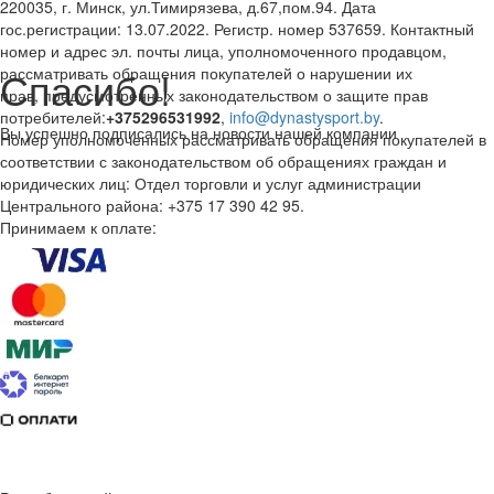
220035, г. Минск, ул.Тимирязева, д.67,пом.94. Дата
гос.регистрации: 13.07.2022. Регистр. номер 537659. Контактный
номер и адрес эл. почты лица, уполномоченного продавцом,
Спасибо!
рассматривать обращения покупателей о нарушении их
прав, предусмотренных законодательством о защите прав
потребителей:
+375296531992
,
info@dynastysport.by
.
Вы успешно подписались на новости нашей компании
Номер уполномоченных рассматривать обращения покупателей в
соответствии с законодательством об обращениях граждан и
юридических лиц: Отдел торговли и услуг администрации
Центрального района: +375 17 390 42 95.
Принимаем к оплате: