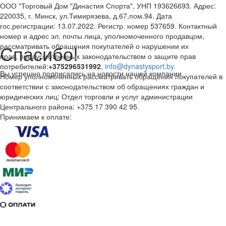
ООО "Торговый Дом "Династия Спорта", УНП 193626693. Адрес:
220035, г. Минск, ул.Тимирязева, д.67,пом.94. Дата
гос.регистрации: 13.07.2022. Регистр. номер 537659. Контактный
номер и адрес эл. почты лица, уполномоченного продавцом,
Спасибо!
рассматривать обращения покупателей о нарушении их
прав, предусмотренных законодательством о защите прав
потребителей:
+375296531992
,
info@dynastysport.by
.
Вы успешно подписались на новости нашей компании
Номер уполномоченных рассматривать обращения покупателей в
соответствии с законодательством об обращениях граждан и
юридических лиц: Отдел торговли и услуг администрации
Центрального района: +375 17 390 42 95.
Принимаем к оплате: