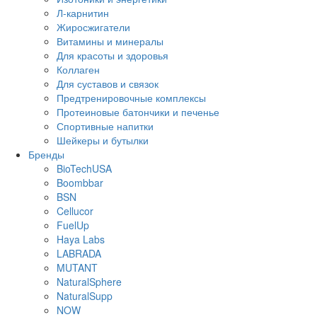
Л-карнитин
Жиросжигатели
Витамины и минералы
Для красоты и здоровья
Коллаген
Для суставов и связок
Предтренировочные комплексы
Протеиновые батончики и печенье
Спортивные напитки
Шейкеры и бутылки
Бренды
BioTechUSA
Boombbar
BSN
Cellucor
FuelUp
Haya Labs
LABRADA
MUTANT
NaturalSphere
NaturalSupp
NOW