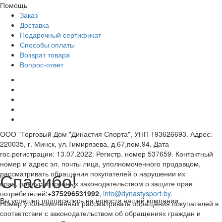
Помощь
Заказ
Доставка
Подарочный сертификат
Способы оплаты
Возврат товара
Вопрос-ответ
ООО "Торговый Дом "Династия Спорта", УНП 193626693. Адрес:
220035, г. Минск, ул.Тимирязева, д.67,пом.94. Дата
гос.регистрации: 13.07.2022. Регистр. номер 537659. Контактный
номер и адрес эл. почты лица, уполномоченного продавцом,
Спасибо!
рассматривать обращения покупателей о нарушении их
прав, предусмотренных законодательством о защите прав
потребителей:
+375296531992
,
info@dynastysport.by
.
Вы успешно подписались на новости нашей компании
Номер уполномоченных рассматривать обращения покупателей в
соответствии с законодательством об обращениях граждан и