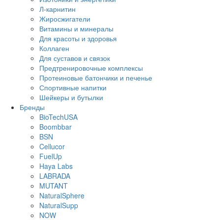
Л-карнитин
Жиросжигатели
Витамины и минералы
Для красоты и здоровья
Коллаген
Для суставов и связок
Предтренировочные комплексы
Протеиновые батончики и печенье
Спортивные напитки
Шейкеры и бутылки
Бренды
BioTechUSA
Boombbar
BSN
Cellucor
FuelUp
Haya Labs
LABRADA
MUTANT
NaturalSphere
NaturalSupp
NOW