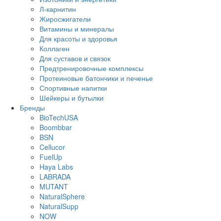
Л-карнитин
Жиросжигатели
Витамины и минералы
Для красоты и здоровья
Коллаген
Для суставов и связок
Предтренировочные комплексы
Протеиновые батончики и печенье
Спортивные напитки
Шейкеры и бутылки
Бренды
BioTechUSA
Boombbar
BSN
Cellucor
FuelUp
Haya Labs
LABRADA
MUTANT
NaturalSphere
NaturalSupp
NOW