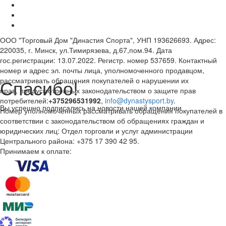
ООО "Торговый Дом "Династия Спорта", УНП 193626693. Адрес:
220035, г. Минск, ул.Тимирязева, д.67,пом.94. Дата
гос.регистрации: 13.07.2022. Регистр. номер 537659. Контактный
номер и адрес эл. почты лица, уполномоченного продавцом,
Спасибо!
рассматривать обращения покупателей о нарушении их
прав, предусмотренных законодательством о защите прав
потребителей:
+375296531992
,
info@dynastysport.by
.
Вы успешно подписались на новости нашей компании
Номер уполномоченных рассматривать обращения покупателей в
соответствии с законодательством об обращениях граждан и
юридических лиц: Отдел торговли и услуг администрации
Центрального района: +375 17 390 42 95.
Принимаем к оплате: