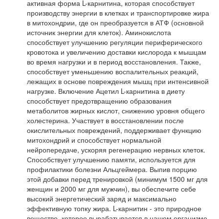
активная форма L-карнитина, которая способствует
производству энергии в клетках и транспортировке жира
в митохондрии, где он преобразуется в АТФ (основной
источник энергии для клеток). Аминокислота
способствует улучшению регуляции периферического
кровотока и увеличению доставки кислорода к мышцам
во время нагрузки и в период восстановления. Также,
способствует уменьшению воспалительных реакций,
лежащих в основе повреждения мышц при интенсивной
нагрузке. Включение Ацетил L-карнитина в диету
способствует предотвращению образования
метаболитов жирных кислот, снижению уровня общего
холестерина. Участвует в восстановлении после
окислительных повреждений, поддерживает функцию
митохондрий и способствует нормальной
нейропередаче, ускоряя регенерацию нервных клеток.
Способствует улучшению памяти, используется для
профилактики болезни Альцгеймера. Выпив порцию
этой добавки перед тренировкой (минимум 1500 мг для
женщин и 2000 мг для мужчин), вы обеспечите себе
высокий энергетический заряд и максимально
эффективную топку жира. L-карнитин - это природное
вещество, которое вырабатывается в нашем организме,