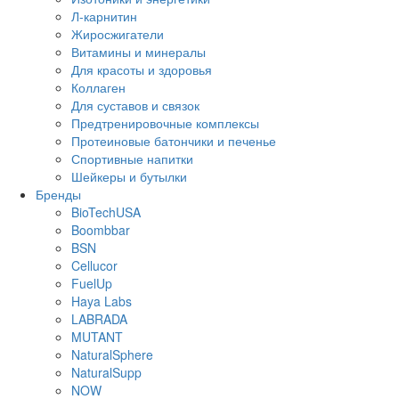
Л-карнитин
Жиросжигатели
Витамины и минералы
Для красоты и здоровья
Коллаген
Для суставов и связок
Предтренировочные комплексы
Протеиновые батончики и печенье
Спортивные напитки
Шейкеры и бутылки
Бренды
BioTechUSA
Boombbar
BSN
Cellucor
FuelUp
Haya Labs
LABRADA
MUTANT
NaturalSphere
NaturalSupp
NOW