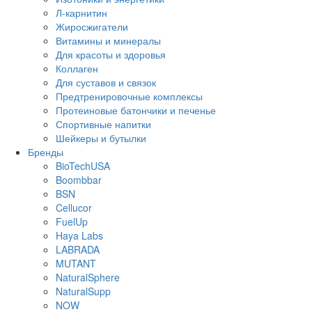
Л-карнитин
Жиросжигатели
Витамины и минералы
Для красоты и здоровья
Коллаген
Для суставов и связок
Предтренировочные комплексы
Протеиновые батончики и печенье
Спортивные напитки
Шейкеры и бутылки
Бренды
BioTechUSA
Boombbar
BSN
Cellucor
FuelUp
Haya Labs
LABRADA
MUTANT
NaturalSphere
NaturalSupp
NOW