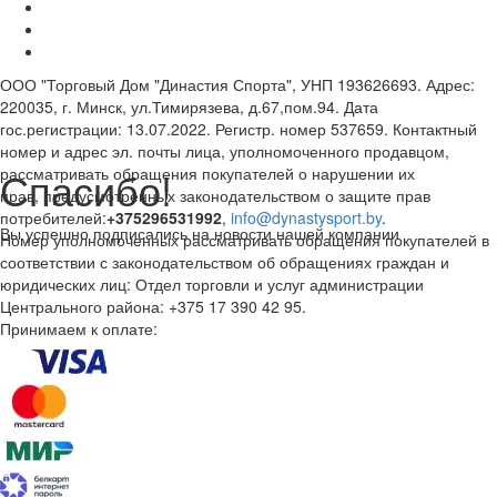
ООО "Торговый Дом "Династия Спорта", УНП 193626693. Адрес:
220035, г. Минск, ул.Тимирязева, д.67,пом.94. Дата
гос.регистрации: 13.07.2022. Регистр. номер 537659. Контактный
номер и адрес эл. почты лица, уполномоченного продавцом,
Спасибо!
рассматривать обращения покупателей о нарушении их
прав, предусмотренных законодательством о защите прав
потребителей:
+375296531992
,
info@dynastysport.by
.
Вы успешно подписались на новости нашей компании
Номер уполномоченных рассматривать обращения покупателей в
соответствии с законодательством об обращениях граждан и
юридических лиц: Отдел торговли и услуг администрации
Центрального района: +375 17 390 42 95.
Принимаем к оплате: