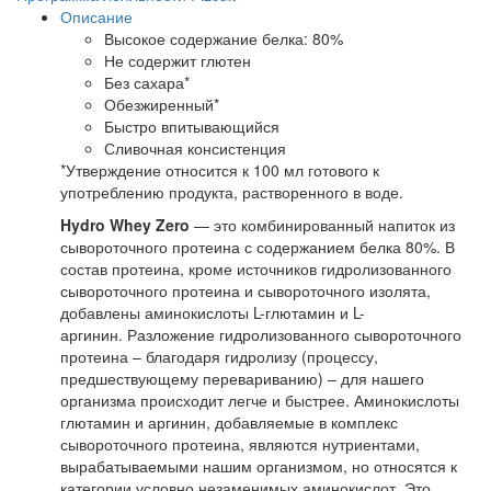
Описание
Высокое содержание белка: 80%
Не содержит глютен
Без сахара*
Обезжиренный*
Быстро впитывающийся
Сливочная консистенция
*Утверждение относится к 100 мл готового к
употреблению продукта, растворенного в воде.
Hydro Whey Zero
— это комбинированный напиток из
сывороточного протеина с содержанием белка 80%. В
состав протеина, кроме источников гидролизованного
сывороточного протеина и сывороточного изолята,
добавлены аминокислоты L-глютамин и L-
аргинин. Разложение гидролизованного сывороточного
протеина – благодаря гидролизу (процессу,
предшествующему перевариванию) – для нашего
организма происходит легче и быстрее. Аминокислоты
глютамин и аргинин, добавляемые в комплекс
сывороточного протеина, являются нутриентами,
вырабатываемыми нашим организмом, но относятся к
категории условно незаменимых аминокислот. Это