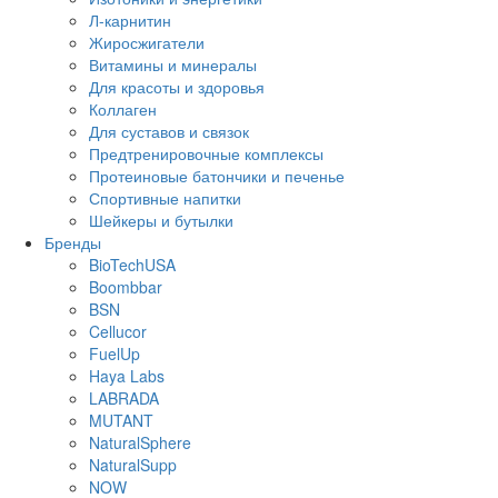
Л-карнитин
Жиросжигатели
Витамины и минералы
Для красоты и здоровья
Коллаген
Для суставов и связок
Предтренировочные комплексы
Протеиновые батончики и печенье
Спортивные напитки
Шейкеры и бутылки
Бренды
BioTechUSA
Boombbar
BSN
Cellucor
FuelUp
Haya Labs
LABRADA
MUTANT
NaturalSphere
NaturalSupp
NOW