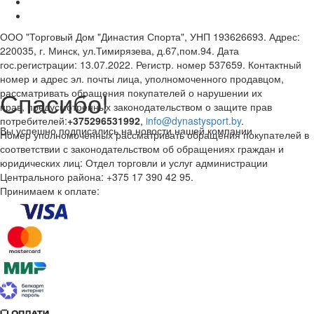
ООО "Торговый Дом "Династия Спорта", УНП 193626693. Адрес:
220035, г. Минск, ул.Тимирязева, д.67,пом.94. Дата
гос.регистрации: 13.07.2022. Регистр. номер 537659. Контактный
номер и адрес эл. почты лица, уполномоченного продавцом,
Спасибо!
рассматривать обращения покупателей о нарушении их
прав, предусмотренных законодательством о защите прав
потребителей:
+375296531992
,
info@dynastysport.by
.
Вы успешно подписались на новости нашей компании
Номер уполномоченных рассматривать обращения покупателей в
соответствии с законодательством об обращениях граждан и
юридических лиц: Отдел торговли и услуг администрации
Центрального района: +375 17 390 42 95.
Принимаем к оплате: