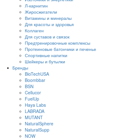
Л-карнитин
Жиросжигатели
Витамины и минералы
Для красоты и здоровья
Коллаген
Для суставов и связок
Предтренировочные комплексы
Протеиновые батончики и печенье
Спортивные напитки
Шейкеры и бутылки
Бренды
BioTechUSA
Boombbar
BSN
Cellucor
FuelUp
Haya Labs
LABRADA
MUTANT
NaturalSphere
NaturalSupp
NOW