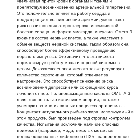
увеличивая приток крови к органам и тканям и
препятствуя возникновению артериальной гипертензии.
Это положительно влияет на работу сердца и
предотвращает возникновение аритмии, уменьшают
риск возникновения атеросклероза, ишемической
болезни сердца, инфаркта миокарда, инсульта. Омега-3
входит в состав нервных клеток, а также участвует в
обмене веществ нервной системы, таким образом она
способствует более эффективному проведению
нервного импульса. Это значит, что эта кислота
нормализирует работу мозга и нервной системы в
целом. Докозагексаеновая кислота также регулирует
количество серотонина, который отвечает за
настроение. Это способствует снижению риска
возникновения депрессии или сокращению курса
лечения от нее. Полиненасыщенные кислоты ОМЕГА-3
являются не только источником энергии, но также
участвуют во многих важных процессах организма . .
Концентрат натурального рыбьего жира, используемый в
этом продукте, был произведен под строгим контролем
качества. Испытания исключили наличие опасных
примесей (например, меди, тяжелых металлов,
полихлорированных дифенилов (ПХБ - канцерогенное