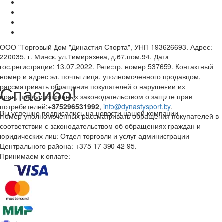
ООО "Торговый Дом "Династия Спорта", УНП 193626693. Адрес:
220035, г. Минск, ул.Тимирязева, д.67,пом.94. Дата
гос.регистрации: 13.07.2022. Регистр. номер 537659. Контактный
номер и адрес эл. почты лица, уполномоченного продавцом,
Спасибо!
рассматривать обращения покупателей о нарушении их
прав, предусмотренных законодательством о защите прав
потребителей:
+375296531992
,
info@dynastysport.by
.
Вы успешно подписались на новости нашей компании
Номер уполномоченных рассматривать обращения покупателей в
соответствии с законодательством об обращениях граждан и
юридических лиц: Отдел торговли и услуг администрации
Центрального района: +375 17 390 42 95.
Принимаем к оплате: