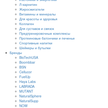
Л-карнитин
Жиросжигатели
Витамины и минералы
Для красоты и здоровья
Коллаген
Для суставов и связок
Предтренировочные комплексы
Протеиновые батончики и печенье
Спортивные напитки
Шейкеры и бутылки
Бренды
BioTechUSA
Boombbar
BSN
Cellucor
FuelUp
Haya Labs
LABRADA
MUTANT
NaturalSphere
NaturalSupp
NOW