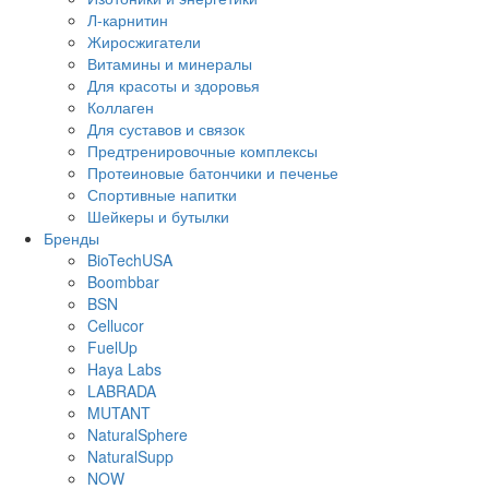
Л-карнитин
Жиросжигатели
Витамины и минералы
Для красоты и здоровья
Коллаген
Для суставов и связок
Предтренировочные комплексы
Протеиновые батончики и печенье
Спортивные напитки
Шейкеры и бутылки
Бренды
BioTechUSA
Boombbar
BSN
Cellucor
FuelUp
Haya Labs
LABRADA
MUTANT
NaturalSphere
NaturalSupp
NOW