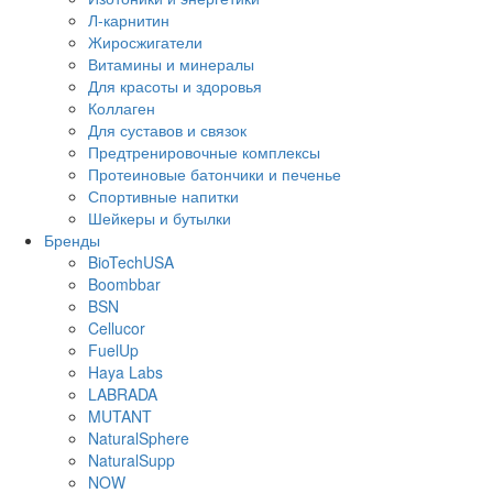
Л-карнитин
Жиросжигатели
Витамины и минералы
Для красоты и здоровья
Коллаген
Для суставов и связок
Предтренировочные комплексы
Протеиновые батончики и печенье
Спортивные напитки
Шейкеры и бутылки
Бренды
BioTechUSA
Boombbar
BSN
Cellucor
FuelUp
Haya Labs
LABRADA
MUTANT
NaturalSphere
NaturalSupp
NOW