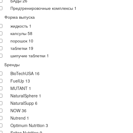
БАДы
26
Предтренировочные комплексы
1
Форма выпуска
жидкость
1
капсулы
58
порошок
10
таблетки
19
шипучие таблетки
1
Бренды
BioTechUSA
16
FuelUp
13
MUTANT
1
NaturalSphere
1
NaturalSupp
6
NOW
36
Nutrend
1
Optimum Nutrition
3
Scitec Nutrition
9