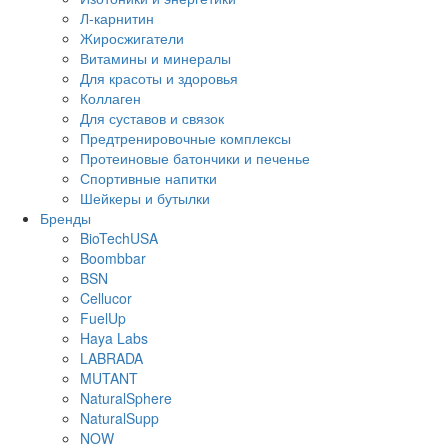
Л-карнитин
Жиросжигатели
Витамины и минералы
Для красоты и здоровья
Коллаген
Для суставов и связок
Предтренировочные комплексы
Протеиновые батончики и печенье
Спортивные напитки
Шейкеры и бутылки
Бренды
BioTechUSA
Boombbar
BSN
Cellucor
FuelUp
Haya Labs
LABRADA
MUTANT
NaturalSphere
NaturalSupp
NOW