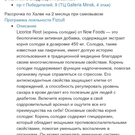
пр-т Победителей, 9 (ТЦ Galleria Minsk, 4 этаж)
Рассрочка по Халве на 2 месяца при самовывозе
Программа лояльности Fizcult
Описание
Licorice Root (корень солодки) от Now Foods — это
биологически активная добавка, содержащая экстракт
корня солодки в дозировке 450 мг. Солодка, также
известная как лакричник, имеет долгую историю
использования в традиционной медицине благодаря
своим многочисленным полезным свойствам. Корень
солодки поддерживает функции надпочечников, помогая
организму лучше справляться со стрессом. Его
антиоксидантные свойства защищают клетки от
повреждений, а способность регулировать уровень
сахара в крови делает его полезным для людей с
диабетом. Включите корень солодки в свой
оздоровительный арсенал и ощутите все его
преимущества на себе! Основные свойства корня
солодки: Корень солодки содержит глицирризин,
который обладает мощными противовоспалительными
свойствами, помогая уменьшить воспаление в
организме. Он может укреплять иммунную систему,