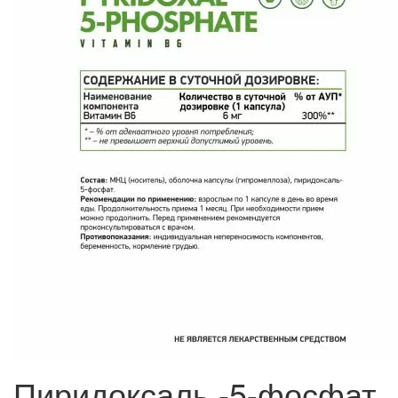
Пиридоксаль -5-фосфат