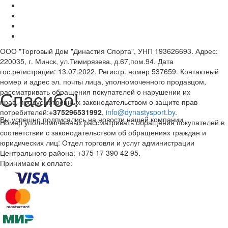
ООО "Торговый Дом "Династия Спорта", УНП 193626693. Адрес:
220035, г. Минск, ул.Тимирязева, д.67,пом.94. Дата
гос.регистрации: 13.07.2022. Регистр. номер 537659. Контактный
номер и адрес эл. почты лица, уполномоченного продавцом,
Спасибо!
рассматривать обращения покупателей о нарушении их
прав, предусмотренных законодательством о защите прав
потребителей:
+375296531992
,
info@dynastysport.by
.
Вы успешно подписались на новости нашей компании
Номер уполномоченных рассматривать обращения покупателей в
соответствии с законодательством об обращениях граждан и
юридических лиц: Отдел торговли и услуг администрации
Центрального района: +375 17 390 42 95.
Принимаем к оплате: