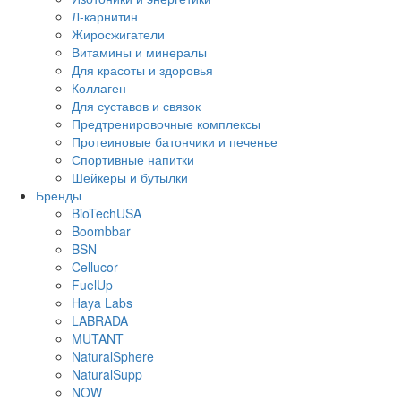
Л-карнитин
Жиросжигатели
Витамины и минералы
Для красоты и здоровья
Коллаген
Для суставов и связок
Предтренировочные комплексы
Протеиновые батончики и печенье
Спортивные напитки
Шейкеры и бутылки
Бренды
BioTechUSA
Boombbar
BSN
Cellucor
FuelUp
Haya Labs
LABRADA
MUTANT
NaturalSphere
NaturalSupp
NOW