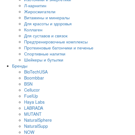
Л-карнитин
Жиросжигатели
Витамины и минералы
Для красоты и здоровья
Коллаген
Для суставов и связок
Предтренировочные комплексы
Протеиновые батончики и печенье
Спортивные напитки
Шейкеры и бутылки
Бренды
BioTechUSA
Boombbar
BSN
Cellucor
FuelUp
Haya Labs
LABRADA
MUTANT
NaturalSphere
NaturalSupp
NOW