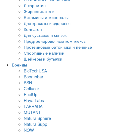
Л-карнитин
Жиросжигатели
Витамины и минералы
Для красоты и здоровья
Коллаген
Для суставов и связок
Предтренировочные комплексы
Протеиновые батончики и печенье
Спортивные напитки
Шейкеры и бутылки
Бренды
BioTechUSA
Boombbar
BSN
Cellucor
FuelUp
Haya Labs
LABRADA
MUTANT
NaturalSphere
NaturalSupp
NOW