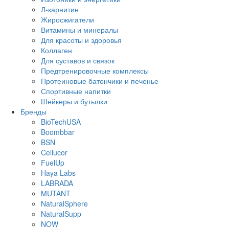
Л-карнитин
Жиросжигатели
Витамины и минералы
Для красоты и здоровья
Коллаген
Для суставов и связок
Предтренировочные комплексы
Протеиновые батончики и печенье
Спортивные напитки
Шейкеры и бутылки
Бренды
BioTechUSA
Boombbar
BSN
Cellucor
FuelUp
Haya Labs
LABRADA
MUTANT
NaturalSphere
NaturalSupp
NOW