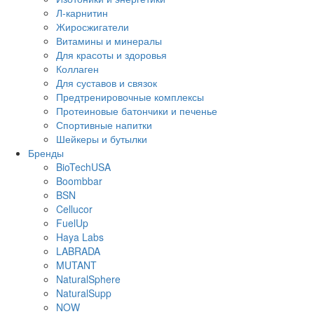
Л-карнитин
Жиросжигатели
Витамины и минералы
Для красоты и здоровья
Коллаген
Для суставов и связок
Предтренировочные комплексы
Протеиновые батончики и печенье
Спортивные напитки
Шейкеры и бутылки
Бренды
BioTechUSA
Boombbar
BSN
Cellucor
FuelUp
Haya Labs
LABRADA
MUTANT
NaturalSphere
NaturalSupp
NOW