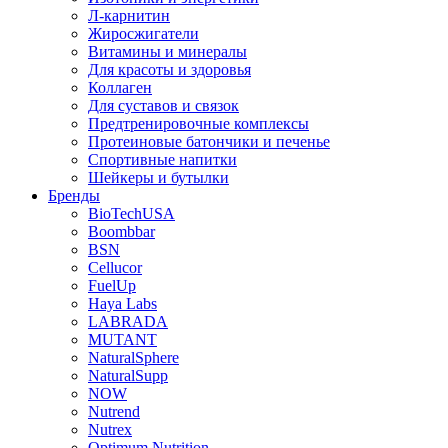
Л-карнитин
Жиросжигатели
Витамины и минералы
Для красоты и здоровья
Коллаген
Для суставов и связок
Предтренировочные комплексы
Протеиновые батончики и печенье
Спортивные напитки
Шейкеры и бутылки
Бренды
BioTechUSA
Boombbar
BSN
Cellucor
FuelUp
Haya Labs
LABRADA
MUTANT
NaturalSphere
NaturalSupp
NOW
Nutrend
Nutrex
Optimum Nutrition