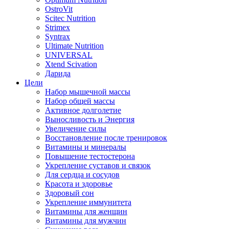
OstroVit
Scitec Nutrition
Strimex
Syntrax
Ultimate Nutrition
UNIVERSAL
Xtend Scivation
Дарида
Цели
Набор мышечной массы
Набор общей массы
Активное долголетие
Выносливость и Энергия
Увеличение силы
Восстановление после тренировок
Витамины и минералы
Повышение тестостерона
Укрепление суставов и связок
Для сердца и сосудов
Красота и здоровье
Здоровый сон
Укрепление иммунитета
Витамины для женщин
Витамины для мужчин