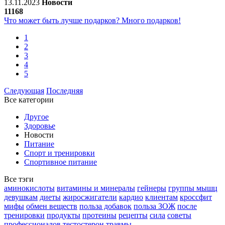
13.11.2023
Новости
11168
Что может быть лучше подарков? Много подарков!
1
2
3
4
5
Следующая
Последняя
Все категории
Другое
Здоровье
Новости
Питание
Спорт и тренировки
Спортивное питание
Все тэги
аминокислоты
витамины и минералы
гейнеры
группы мышц
девушкам
диеты
жиросжигатели
кардио
клиентам
кроссфит
мифы
обмен веществ
польза добавок
польза ЗОЖ
после
тренировки
продукты
протеины
рецепты
сила
советы
профессионалов
тестостерон
травмы