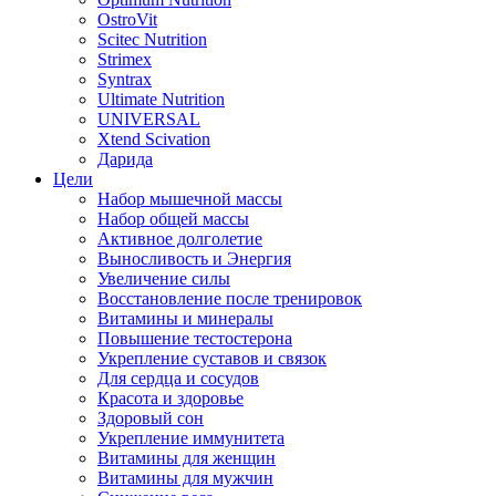
OstroVit
Scitec Nutrition
Strimex
Syntrax
Ultimate Nutrition
UNIVERSAL
Xtend Scivation
Дарида
Цели
Набор мышечной массы
Набор общей массы
Активное долголетие
Выносливость и Энергия
Увеличение силы
Восстановление после тренировок
Витамины и минералы
Повышение тестостерона
Укрепление суставов и связок
Для сердца и сосудов
Красота и здоровье
Здоровый сон
Укрепление иммунитета
Витамины для женщин
Витамины для мужчин