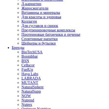
Л-карнитин
Жиросжигатели
Витамины и минералы
Для красоты и здоровья
Коллаген
Для суставов и связок
Предтренировочные комплексы
Протеиновые батончики и печенье
Спортивные напитки
Шейкеры и бутылки
Бренды
BioTechUSA
Boombbar
BSN
Cellucor
FuelUp
Haya Labs
LABRADA
MUTANT
NaturalSphere
NaturalSupp
NOW
Nutrend
Nutrex
Optimum Nutrition