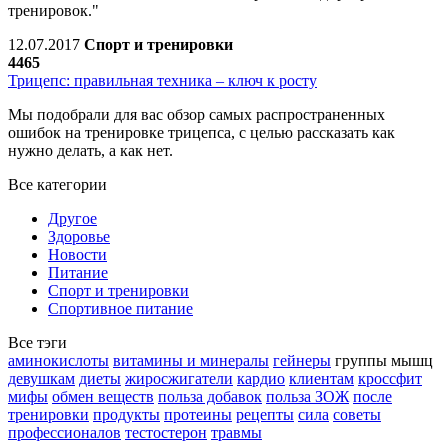
тренировок."
12.07.2017
Спорт и тренировки
4465
Трицепс: правильная техника – ключ к росту
Мы подобрали для вас обзор самых распространенных
ошибок на тренировке трицепса, с целью рассказать как
нужно делать, а как нет.
Все категории
Другое
Здоровье
Новости
Питание
Спорт и тренировки
Спортивное питание
Все тэги
аминокислоты
витамины и минералы
гейнеры
группы мышц
девушкам
диеты
жиросжигатели
кардио
клиентам
кроссфит
мифы
обмен веществ
польза добавок
польза ЗОЖ
после
тренировки
продукты
протеины
рецепты
сила
советы
профессионалов
тестостерон
травмы