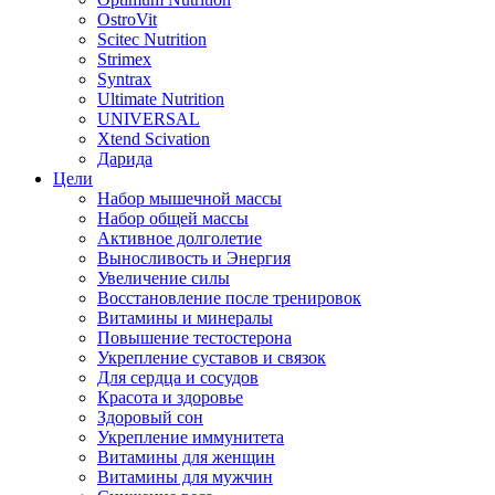
OstroVit
Scitec Nutrition
Strimex
Syntrax
Ultimate Nutrition
UNIVERSAL
Xtend Scivation
Дарида
Цели
Набор мышечной массы
Набор общей массы
Активное долголетие
Выносливость и Энергия
Увеличение силы
Восстановление после тренировок
Витамины и минералы
Повышение тестостерона
Укрепление суставов и связок
Для сердца и сосудов
Красота и здоровье
Здоровый сон
Укрепление иммунитета
Витамины для женщин
Витамины для мужчин