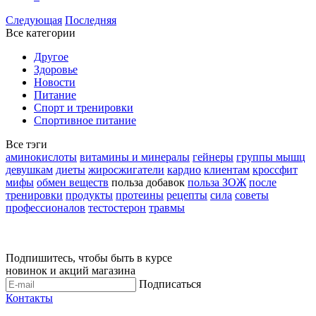
Следующая
Последняя
Все категории
Другое
Здоровье
Новости
Питание
Спорт и тренировки
Спортивное питание
Все тэги
аминокислоты
витамины и минералы
гейнеры
группы мышц
девушкам
диеты
жиросжигатели
кардио
клиентам
кроссфит
мифы
обмен веществ
польза добавок
польза ЗОЖ
после
тренировки
продукты
протеины
рецепты
сила
советы
профессионалов
тестостерон
травмы
Подпишитесь, чтобы быть в курсе
новинок и акций магазина
Подписаться
Контакты