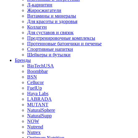
Л-карнитин
Жиросжигатели
Витамины и минералы
Для красоты и здоровья
Коллаген
Для суставов и связок
Предтренировочные комплексы
Протеиновые батончики и печенье
Спортивные напитки
Шейкеры и бутылки
Бренды
BioTechUSA
Boombbar
BSN
Cellucor
FuelUp
Haya Labs
LABRADA
MUTANT
NaturalSphere
NaturalSupp
NOW
Nutrend
Nutrex
Optimum Nutrition