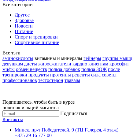
Все категории
Другое
Здоровье
Новости
Питание
Спорт и тренировки
Спортивное питание
Все тэги
аминокислоты
витамины и минералы
гейнеры
группы мышц
девушкам
диеты
жиросжигатели
кардио
клиентам
кроссфит
мифы
обмен веществ
польза добавок
польза ЗОЖ
после
тренировки
продукты
протеины
рецепты
сила
советы
профессионалов
тестостерон
травмы
Подпишитесь, чтобы быть в курсе
новинок и акций магазина
Подписаться
Контакты
Минск, пр-т Победителей, 9 (ТЦ Галерея, 4 этаж)
+375 29 16 777 00