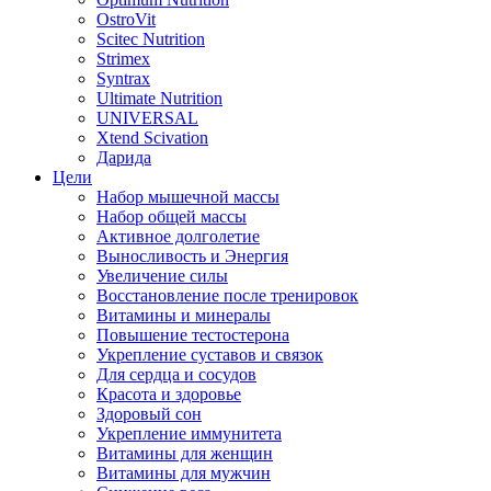
OstroVit
Scitec Nutrition
Strimex
Syntrax
Ultimate Nutrition
UNIVERSAL
Xtend Scivation
Дарида
Цели
Набор мышечной массы
Набор общей массы
Активное долголетие
Выносливость и Энергия
Увеличение силы
Восстановление после тренировок
Витамины и минералы
Повышение тестостерона
Укрепление суставов и связок
Для сердца и сосудов
Красота и здоровье
Здоровый сон
Укрепление иммунитета
Витамины для женщин
Витамины для мужчин