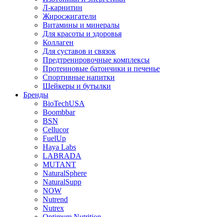
Л-карнитин
Жиросжигатели
Витамины и минералы
Для красоты и здоровья
Коллаген
Для суставов и связок
Предтренировочные комплексы
Протеиновые батончики и печенье
Спортивные напитки
Шейкеры и бутылки
Бренды
BioTechUSA
Boombbar
BSN
Cellucor
FuelUp
Haya Labs
LABRADA
MUTANT
NaturalSphere
NaturalSupp
NOW
Nutrend
Nutrex
Optimum Nutrition