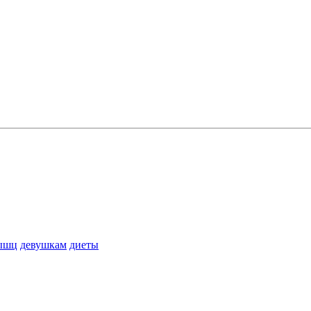
ышц
девушкам
диеты