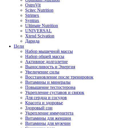
OstroVit
Scitec Nutrition
Strimex
Syntrax
Ultimate Nutrition
UNIVERSAL
Xtend Scivation
Дарида
Цели
Набор мышечной массы
Набор общей массы
Активное долголетие
Выносливость и Энергия
Увеличение силы
Восстановление после тренировок
Витамины и минералы
Повышение тестостерона
Укрепление суставов и связок
Для сердца и сосудов
Красота и здоровье
Здоровый сон
Укрепление иммунитета
Витамины для женщин
Витамины для мужчин