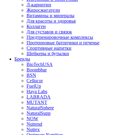
Л-карнитин
Жиросжигатели
Витамины и минералы
Для красоты и здоровья
Коллаген
Для суставов и связок
Предтренировочные комплексы
Протеиновые батончики и печенье
Спортивные напитки
Шейкеры и бутылки
Бренды
BioTechUSA
Boombbar
BSN
Cellucor
FuelUp
Haya Labs
LABRADA
MUTANT
NaturalSphere
NaturalSupp
NOW
Nutrend
Nutrex
Optimum Nutrition