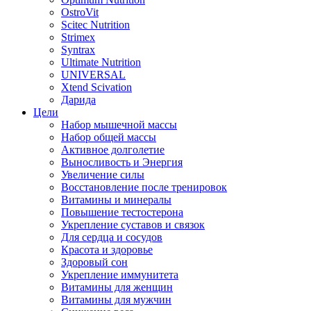
OstroVit
Scitec Nutrition
Strimex
Syntrax
Ultimate Nutrition
UNIVERSAL
Xtend Scivation
Дарида
Цели
Набор мышечной массы
Набор общей массы
Активное долголетие
Выносливость и Энергия
Увеличение силы
Восстановление после тренировок
Витамины и минералы
Повышение тестостерона
Укрепление суставов и связок
Для сердца и сосудов
Красота и здоровье
Здоровый сон
Укрепление иммунитета
Витамины для женщин
Витамины для мужчин