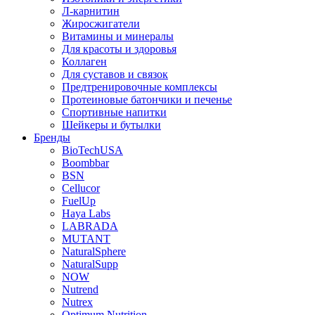
Л-карнитин
Жиросжигатели
Витамины и минералы
Для красоты и здоровья
Коллаген
Для суставов и связок
Предтренировочные комплексы
Протеиновые батончики и печенье
Спортивные напитки
Шейкеры и бутылки
Бренды
BioTechUSA
Boombbar
BSN
Cellucor
FuelUp
Haya Labs
LABRADA
MUTANT
NaturalSphere
NaturalSupp
NOW
Nutrend
Nutrex
Optimum Nutrition