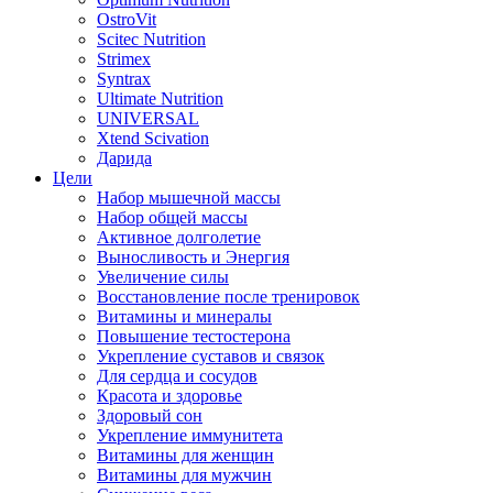
OstroVit
Scitec Nutrition
Strimex
Syntrax
Ultimate Nutrition
UNIVERSAL
Xtend Scivation
Дарида
Цели
Набор мышечной массы
Набор общей массы
Активное долголетие
Выносливость и Энергия
Увеличение силы
Восстановление после тренировок
Витамины и минералы
Повышение тестостерона
Укрепление суставов и связок
Для сердца и сосудов
Красота и здоровье
Здоровый сон
Укрепление иммунитета
Витамины для женщин
Витамины для мужчин