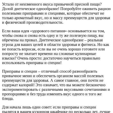
Устали от неизменного вкуса привычной пресной пищи?
Долой диетическое однообразие! Попробуйте оживить рацион
полезными приправами и специями, которые обеспечат не
только ароматный вкус, но и массу преимуществ для здоровья
и физической производительности.
Если ваша идея «здорового питания» основывается на том,
чтобы снова и снова есть одну и ту же полезную пищу, вы
обречены на провал. Диетическое однообразие – реальная
угроза для ваших целей в области здоровья и фитнеса. Но как
не попасть впросак, если вы не очень хорошо готовите или
попросту не хватает времени на сложные кулинарные
изыски? Очень просто: достаточно научиться правильно
использовать приправы и специи!
Приправы и специи – отличный способ разнообразить
привычное меню и обеспечить организм массой полезных
преимуществ для здоровья. А самое главное, они почти не
содержат калорий! Это означает, что вы можете бесконечно
экспериментировать с различными вкусовыми сочетаниями и
пропорциями и без труда изменять вкус одного и того же
блюда.
Для начала лишь один совет: если приправы и специи
пылятся в вашем кухонном шкафчике по несколько лет, лучше