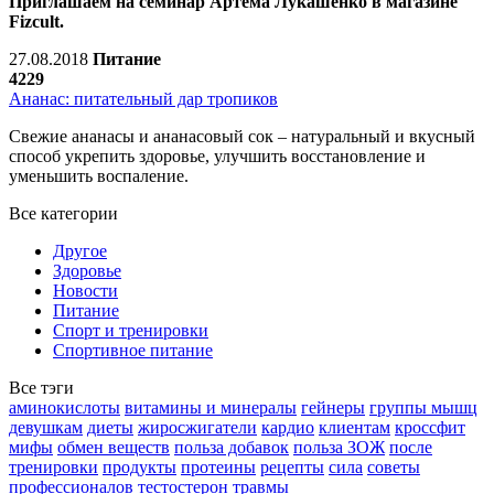
Приглашаем на семинар Артема Лукашенко в магазине
Fizcult.
27.08.2018
Питание
4229
Ананас: питательный дар тропиков
Свежие ананасы и ананасовый сок – натуральный и вкусный
способ укрепить здоровье, улучшить восстановление и
уменьшить воспаление.
Все категории
Другое
Здоровье
Новости
Питание
Спорт и тренировки
Спортивное питание
Все тэги
аминокислоты
витамины и минералы
гейнеры
группы мышц
девушкам
диеты
жиросжигатели
кардио
клиентам
кроссфит
мифы
обмен веществ
польза добавок
польза ЗОЖ
после
тренировки
продукты
протеины
рецепты
сила
советы
профессионалов
тестостерон
травмы