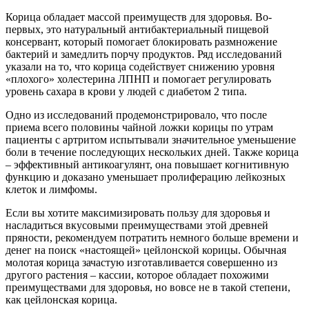
Корица обладает массой преимуществ для здоровья. Во-
первых, это натуральный антибактериальный пищевой
консервант, который помогает блокировать размножение
бактерий и замедлить порчу продуктов. Ряд исследований
указали на то, что корица содействует снижению уровня
«плохого» холестерина ЛПНП и помогает регулировать
уровень сахара в крови у людей с диабетом 2 типа.
Одно из исследований продемонстрировало, что после
приема всего половины чайной ложки корицы по утрам
пациенты с артритом испытывали значительное уменьшение
боли в течение последующих нескольких дней. Также корица
– эффективный антикоагулянт, она повышает когнитивную
функцию и доказано уменьшает пролиферацию лейкозных
клеток и лимфомы.
Если вы хотите максимизировать пользу для здоровья и
насладиться вкусовыми преимуществами этой древней
пряности, рекомендуем потратить немного больше времени и
денег на поиск «настоящей» цейлонской корицы. Обычная
молотая корица зачастую изготавливается совершенно из
другого растения – кассии, которое обладает похожими
преимуществами для здоровья, но вовсе не в такой степени,
как цейлонская корица.