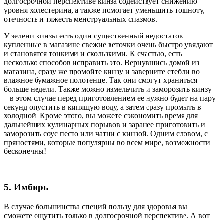
долгосрочной перспективе кинза содействует снижению
уровня холестерина, а также помогает уменьшить тошноту,
отечность и тяжесть менструальных спазмов.
У зелени кинзы есть один существенный недостаток –
купленные в магазине свежие веточки очень быстро увядают
и становятся тонкими и скользкими. К счастью, есть
несколько способов исправить это. Вернувшись домой из
магазина, сразу же промойте кинзу и заверните стебли во
влажное бумажное полотенце. Так они смогут храниться
больше недели. Также можно измельчить и заморозить кинзу
– в этом случае перед приготовлением ее нужно будет на пару
секунд опустить в кипящую воду, а затем сразу промыть в
холодной. Кроме этого, вы можете сэкономить время для
дальнейших кулинарных порывов и заранее приготовить и
заморозить соус песто или чатни с кинзой. Одним словом, с
пряностями, которые популярны во всем мире, возможности
бесконечны!
5. Имбирь
В случае большинства специй пользу для здоровья вы
сможете ощутить только в долгосрочной перспективе. А вот