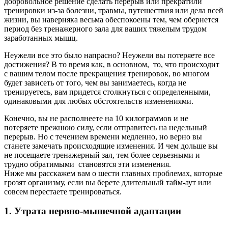
добровольное решение сделать перерыв или прекратили
тренировки из-за болезни, травмы, путешествия или дела всей
жизни, вы наверняка весьма обеспокоены тем, чем обернется
период без тренажерного зала для ваших тяжелым трудом
заработанных мышц.
Неужели все это было напрасно? Неужели вы потеряете все
достижения? В то время как, в основном, то, что происходит
с вашим телом после прекращения тренировок, во многом
будет зависеть от того, чем вы занимаетесь, когда не
тренируетесь, вам придется столкнуться с определенными,
одинаковыми для любых обстоятельств изменениями.
Конечно, вы не располнеете на 10 килограммов и не
потеряете прежнюю силу, если отправитесь на недельный
перерыв. Но с течением времени медленно, но верно вы
станете замечать происходящие изменения. И чем дольше вы
не посещаете тренажерный зал, тем более серьезными и
трудно обратимыми становятся эти изменения.
Ниже мы расскажем вам о шести главных проблемах, которые
грозят организму, если вы берете длительный тайм-аут или
совсем перестаете тренироваться.
1. Утрата нервно-мышечной адаптации