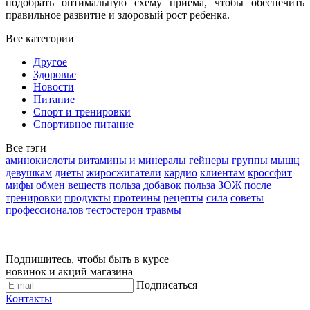
подобрать оптимальную схему приема, чтобы обеспечить
правильное развитие и здоровый рост ребенка.
Все категории
Другое
Здоровье
Новости
Питание
Спорт и тренировки
Спортивное питание
Все тэги
аминокислоты
витамины и минералы
гейнеры
группы мышц
девушкам
диеты
жиросжигатели
кардио
клиентам
кроссфит
мифы
обмен веществ
польза добавок
польза ЗОЖ
после
тренировки
продукты
протеины
рецепты
сила
советы
профессионалов
тестостерон
травмы
Подпишитесь, чтобы быть в курсе
новинок и акций магазина
Подписаться
Контакты