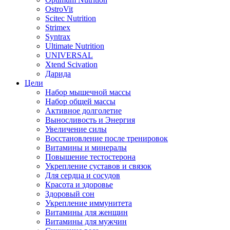
OstroVit
Scitec Nutrition
Strimex
Syntrax
Ultimate Nutrition
UNIVERSAL
Xtend Scivation
Дарида
Цели
Набор мышечной массы
Набор общей массы
Активное долголетие
Выносливость и Энергия
Увеличение силы
Восстановление после тренировок
Витамины и минералы
Повышение тестостерона
Укрепление суставов и связок
Для сердца и сосудов
Красота и здоровье
Здоровый сон
Укрепление иммунитета
Витамины для женщин
Витамины для мужчин