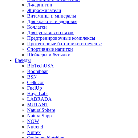
Л-карнитин
Жиросжигатели
Витамины и минералы
Для красоты и здоровья
Коллаген
Для суставов и связок
Предтренировочные комплексы
Протеиновые батончики и печенье
Спортивные напитки
Шейкеры и бутылки
Бренды
BioTechUSA
Boombbar
BSN
Cellucor
FuelUp
Haya Labs
LABRADA
MUTANT
NaturalSphere
NaturalSupp
NOW
Nutrend
Nutrex
Optimum Nutrition