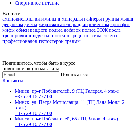
Спортивное питание
Все тэги
аминокислоты
витамины и минералы
гейнеры
группы мышц
девушкам
диеты
жиросжигатели
кардио
клиентам
кроссфит
мифы
обмен веществ
польза добавок
польза ЗОЖ
после
тренировки
продукты
протеины
рецепты
сила
советы
профессионалов
тестостерон
травмы
Подпишитесь, чтобы быть в курсе
новинок и акций магазина
Подписаться
Контакты
Минск, пр-т Победителей, 9 (ТЦ Галерея, 4 этаж)
+375 29 16 777 00
Минск, ул. Петра Мстиславца, 11 (ТЦ Дана Молл, 2
этаж)
+375 29 16 777 00
Минск, пр-т Победителей, 65 (ТЦ Замок, 4 этаж)
+375 29 16 777 00