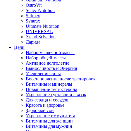
OstroVit
Scitec Nutrition
Strimex
Syntrax
Ultimate Nutrition
UNIVERSAL
Xtend Scivation
Дарида
Цели
Набор мышечной массы
Набор общей массы
Активное долголетие
Выносливость и Энергия
Увеличение силы
Восстановление после тренировок
Витамины и минералы
Повышение тестостерона
Укрепление суставов и связок
Для сердца и сосудов
Красота и здоровье
Здоровый сон
Укрепление иммунитета
Витамины для женщин
Витамины для мужчин