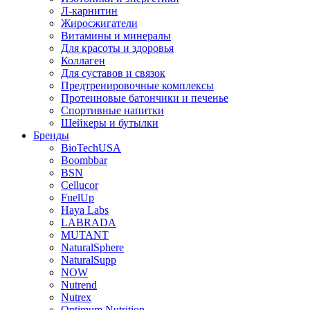
Л-карнитин
Жиросжигатели
Витамины и минералы
Для красоты и здоровья
Коллаген
Для суставов и связок
Предтренировочные комплексы
Протеиновые батончики и печенье
Спортивные напитки
Шейкеры и бутылки
Бренды
BioTechUSA
Boombbar
BSN
Cellucor
FuelUp
Haya Labs
LABRADA
MUTANT
NaturalSphere
NaturalSupp
NOW
Nutrend
Nutrex
Optimum Nutrition